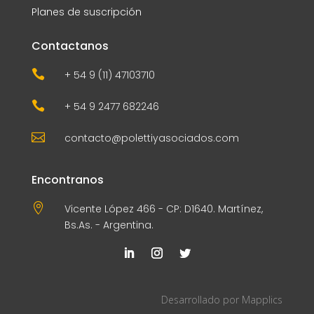
Planes de suscripción
Contactanos

+ 54 9 (11) 47103710

+ 54 9 2477 682246

contacto@polettiyasociados.com
Encontranos

Vicente López 466 - CP: D1640. Martínez,
Bs.As. - Argentina.
Desarrollado por
Mapplics