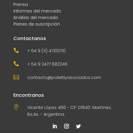
Prensa
Informes del mercado
Análisis del mercado
Planes de suscripción
Contactanos

+ 54 9 (11) 47103710

+ 54 9 2477 682246

contacto@polettiyasociados.com
Encontranos

Vicente López 466 - CP: D1640. Martínez,
Bs.As. - Argentina.