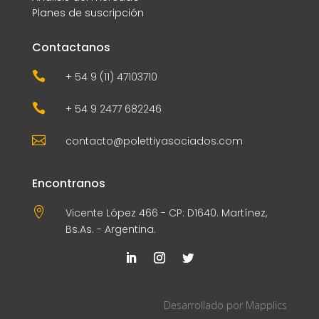
Planes de suscripción
Contactanos

+ 54 9 (11) 47103710

+ 54 9 2477 682246

contacto@polettiyasociados.com
Encontranos

Vicente López 466 - CP: D1640. Martínez,
Bs.As. - Argentina.
Desarrollado por
Mapplics