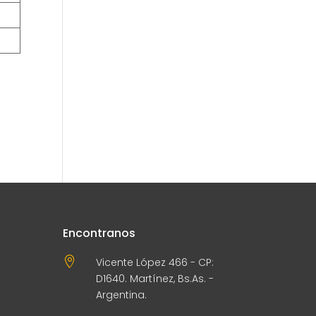
Encontranos

Vicente López 466 - CP:
D1640. Martínez, Bs.As. -
Argentina.