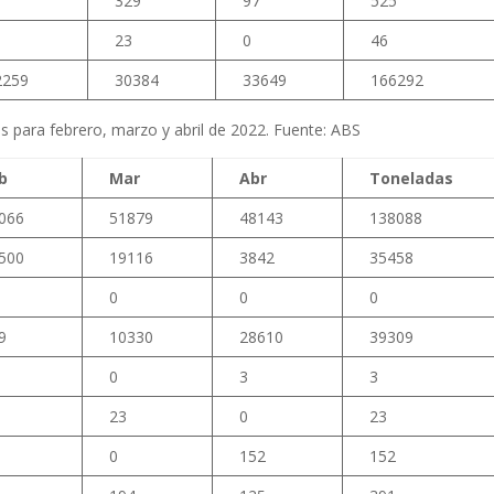
329
97
525
23
0
46
2259
30384
33649
166292
s para febrero, marzo y abril de 2022. Fuente: ABS
b
Mar
Abr
Toneladas
066
51879
48143
138088
500
19116
3842
35458
0
0
0
9
10330
28610
39309
0
3
3
23
0
23
0
152
152