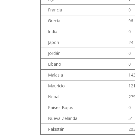
Francia
0
Grecia
96
India
0
Japón
24
Jordán
0
Líbano
0
Malasia
14
Mauricio
12
Nepal
27
Países Bajos
0
Nueva Zelanda
51
Pakistán
20