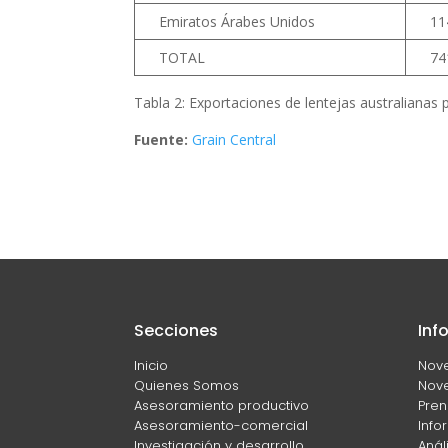
Emiratos Árabes Unidos
11
TOTAL
74
Tabla 2: Exportaciones de lentejas australianas 
Fuente:
Grain Central
Secciones
Inf
Inicio
Nov
Quienes Somos
Nove
Asesoramiento productivo
Pren
Asesoramiento-comercial
Info
Investigación y desarrollo
Anál