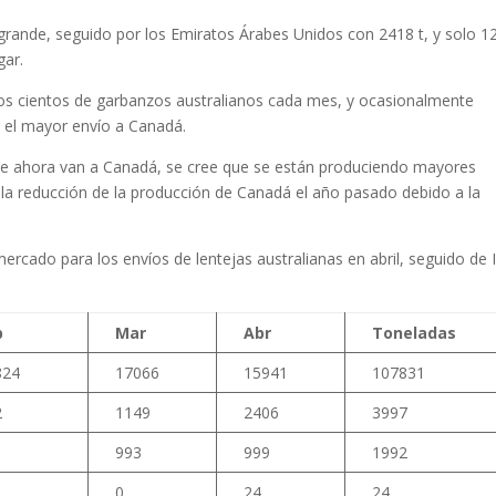
rande, seguido por los Emiratos Árabes Unidos con 2418 t, y solo 12
gar.
s cientos de garbanzos australianos cada mes, y ocasionalmente
 el mayor envío a Canadá.
 que ahora van a Canadá, se cree que se están produciendo mayores
a reducción de la producción de Canadá el año pasado debido a la
rcado para los envíos de lentejas australianas en abril, seguido de 
b
Mar
Abr
Toneladas
824
17066
15941
107831
2
1149
2406
3997
993
999
1992
0
24
24