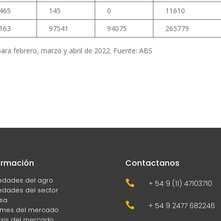
465
145
0
11610
163
97541
94075
265779
para febrero, marzo y abril de 2022. Fuente: ABS
ormación
Contactanos
edades del agro

+ 54 9 (11) 47103710
dades del sector
sa

+ 54 9 2477 682246
rmes del mercado
isis del mercado