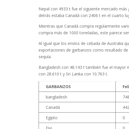
Nepal con 4933 t fue el siguiente mercado más g
detrás estaba Canadá con 2406 t en el cuarto lu
Mientras que Canadá compra regularmente vario
compra más de 1000 toneladas, este parece ser
Al igual que los envíos de cebada de Australia
exportaciones de garbanzos como resultado de l
sequía.
Bangladesh con 48.143 t también fue el mayor me
con 28.610 t y Sri Lanka con 10.763 t.
GARBANZOS
Fe
bangladesh
74
Canadá
44
Egipto
0
Fiyi
0