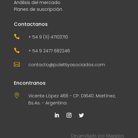
Análisis del mercado
Planes de suscripción
Contactanos

+ 54 9 (11) 47103710

+ 54 9 2477 682246

contacto@polettiyasociados.com
Encontranos

Vicente López 466 - CP: D1640. Martínez,
Bs.As. - Argentina.
Desarrollado por
Mapplics