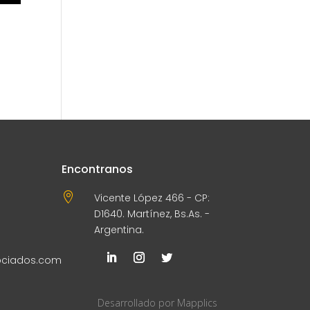
Encontranos

Vicente López 466 - CP:
D1640. Martínez, Bs.As. -
Argentina.
ociados.com
Desarrollado por
Mapplics