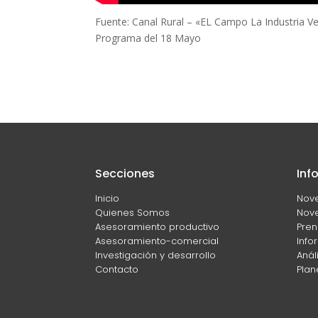
Fuente: Canal Rural – «EL Campo La Industria V
Programa del 18 Mayo
Secciones
Inf
Inicio
Nov
Quienes Somos
Nove
Asesoramiento productivo
Pren
Asesoramiento-comercial
Info
Investigación y desarrollo
Anál
Contacto
Plan