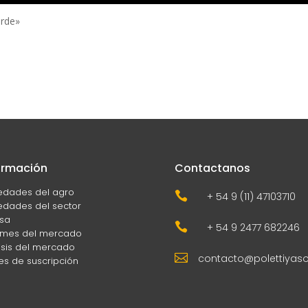
erde»
ormación
Contactanos
edades del agro

+ 54 9 (11) 47103710
dades del sector
sa

+ 54 9 2477 682246
rmes del mercado
isis del mercado

contacto@polettiyas
es de suscripción