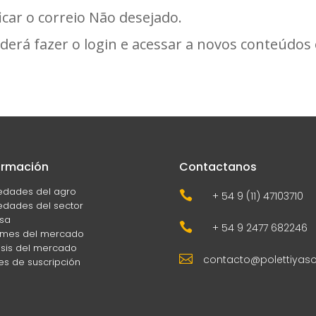
icar o correio Não desejado.
derá fazer o login e acessar a novos conteúdo
ormación
Contactanos
edades del agro

+ 54 9 (11) 47103710
dades del sector
sa

+ 54 9 2477 682246
rmes del mercado
isis del mercado

contacto@polettiyas
es de suscripción