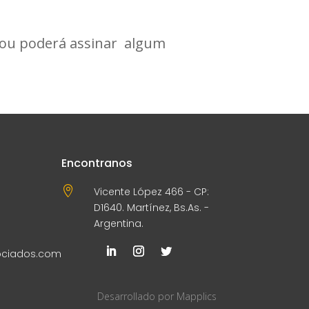
s ou poderá assinar algum
Encontranos

Vicente López 466 - CP:
D1640. Martínez, Bs.As. -
Argentina.
ociados.com
Desarrollado por
Mapplics