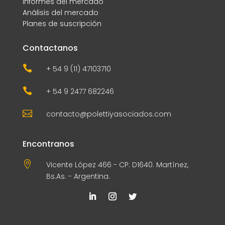
Informes del mercado
Análisis del mercado
Planes de suscripción
Contactanos

+ 54 9 (11) 47103710

+ 54 9 2477 682246

contacto@polettiyasociados.com
Encontranos

Vicente López 466 - CP: D1640. Martínez,
Bs.As. - Argentina.